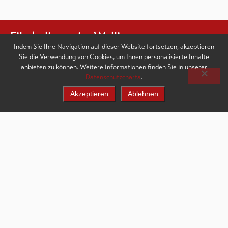
Filmkulissen im Wallis
Indem Sie Ihre Navigation auf dieser Website fortsetzen, akzeptieren
Sie die Verwendung von Cookies, um Ihnen personalisierte Inhalte
Jetzt entdecken
anbieten zu können. Weitere Informationen finden Sie in unserer
Datenschutzcharta
.
Akzeptieren
Ablehnen