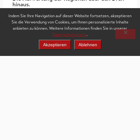
hinaus.
3.02.2026
Valais Film Commission
Indem Sie Ihre Navigation auf dieser Website fortsetzen, akzeptieren
Sie die Verwendung von Cookies, um Ihnen personalisierte Inhalte
Die Aufnahme von Filmproduktionen stellt für die Regionen
anbieten zu können. Weitere Informationen finden Sie in unserer
eine bedeutende Chance dar, sowohl in wirtschaftlicher als
Datenschutzcharta
.
auch in kultureller Hinsicht. Die Aufwertung eines
Territoriums…
Akzeptieren
Ablehnen
Artikel lesen
Kontaktdaten
Nützliche Links
Valais Film Commission
Über uns
Avenue de Tourbillon 11