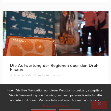
Die Aufwertung der Regionen über den Dreh
hinaus.
3.02.2026
Valais Film Commission
Die Aufnahme von Filmproduktionen stellt für die Regionen
Indem Sie Ihre Navigation auf dieser Website fortsetzen, akzeptieren
eine bedeutende Chance dar, sowohl in wirtschaftlicher als
Sie die Verwendung von Cookies, um Ihnen personalisierte Inhalte
auch in kultureller Hinsicht. Die Aufwertung eines
anbieten zu können. Weitere Informationen finden Sie in unserer
Territoriums…
Datenschutzcharta
.