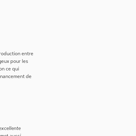
roduction entre
geux pour les
on ce qui
 financement de
excellente
rmet aussi