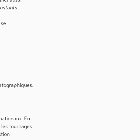
existants
sse
matographiques.
nationaux. En
r les tournages
ction