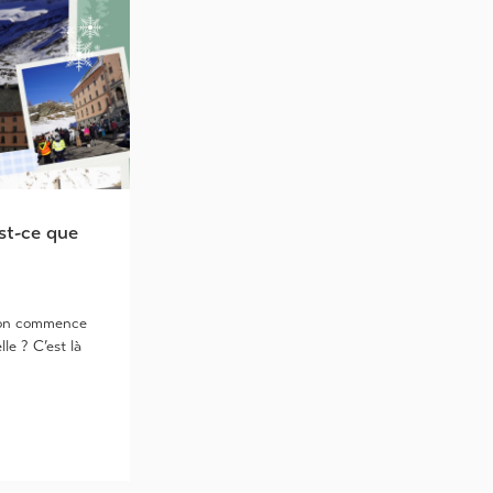
st-ce que
ion commence
lle ? C’est là