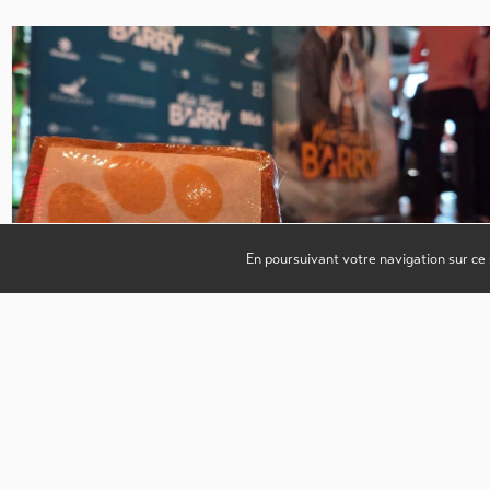
En poursuivant votre navigation sur ce 
La valorisation des régions au-delà du tournage.
3.02.2026
Valais Film Commission
L’accueil de tournages constitue une opportunité majeure pour les
régions, tant sur le plan économique que culturel. Cependant, la m
en valeur d’un territoire…
Lire l'article