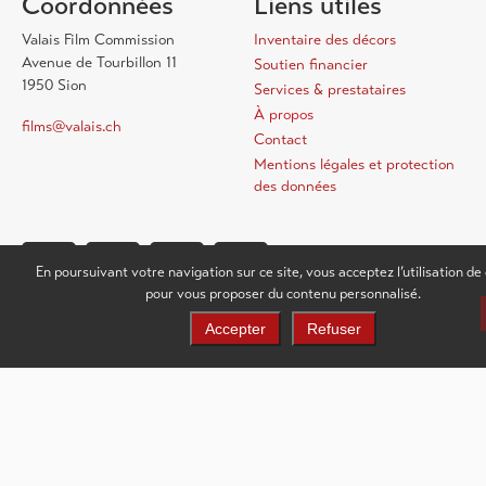
Coordonnées
Liens utiles
Valais Film Commission
Inventaire des décors
Avenue de Tourbillon 11
Soutien financier
1950 Sion
Services & prestataires
À propos
films@valais.ch
Contact
Mentions légales et protection
des données
En poursuivant votre navigation sur ce site, vous acceptez l’utilisation de
pour vous proposer du contenu personnalisé.
Accepter
Refuser
FR