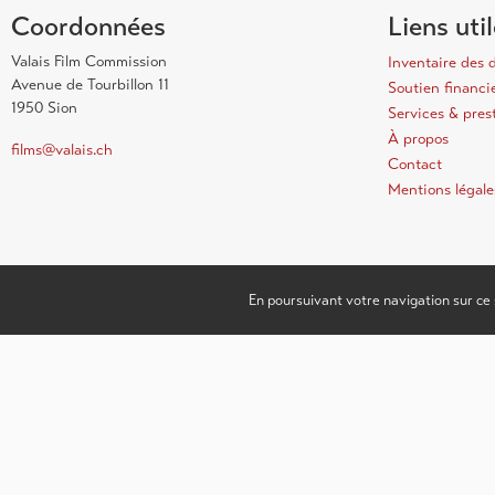
Coordonnées
Liens uti
Valais Film Commission
Inventaire des 
Avenue de Tourbillon 11
Soutien financi
1950 Sion
Services & pres
À propos
films@valais.ch
Contact
Mentions légale
En poursuivant votre navigation sur ce 
© 2022 Valais Film Commission – créé avec ♥ par l’
agencecopilote