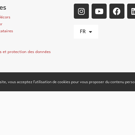
les
décors
er
tataires
FR
s et protection des données
site, vous acceptez l’utilisation de cookies pour vous proposer du contenu perso
Une initiative de