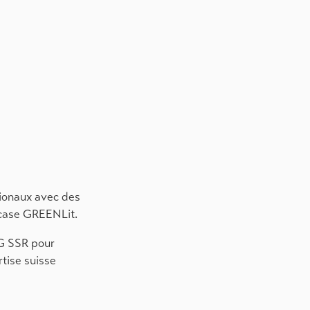
tionaux avec des
wcase GREENLit.
RG SSR pour
tise suisse