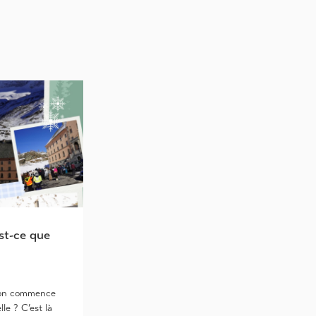
st-ce que
ion commence
lle ? C’est là