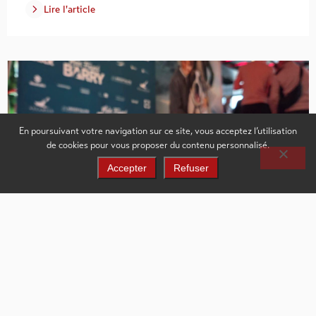
Lire l'article
En poursuivant votre navigation sur ce site, vous acceptez l’utilisation
de cookies pour vous proposer du contenu personnalisé.
Accepter
Refuser
La valorisation des régions au-delà du
tournage.
3.02.2026
Valais Film Commission
L’accueil de tournages constitue une opportunité majeure
pour les régions, tant sur le plan économique que culturel.
Cependant, la mise en valeur d’un territoire…