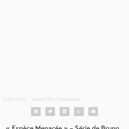
12.07.2023
Valais Film Commission
« Espèce Menacée » – Série de Bruno