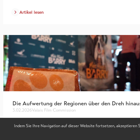
Artikel lesen
Die Aufwertung der Regionen über den Dreh hinau
3.02.2026
Valais Film Commission
Die Aufnahme von Filmproduktionen stellt für die Regionen eine
Indem Sie Ihre Navigation auf dieser Website fortsetzen, akzeptieren 
bedeutende Chance dar, sowohl in wirtschaftlicher als auch in
kultureller Hinsicht. Die Aufwertung eines Territoriums…