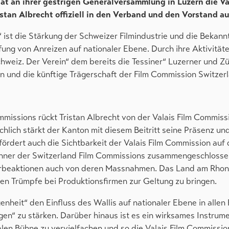
at an ihrer gestrigen Generalversammlung in Luzern die Va
istan Albrecht offiziell in den Verband und den Vorstand 
 ist die Stärkung der Schweizer Filmindustrie und die Beka
ung von Anreizen auf nationaler Ebene. Durch ihre Aktivitäte
eiz. Der Verein“ dem bereits die Tessiner“ Luzerner und Zü
n und die künftige Trägerschaft der Film Commission Switzer
mmissions rückt Tristan Albrecht von der Valais Film Commiss
chlich stärkt der Kanton mit diesem Beitritt seine Präsenz un
 fördert auch die Sichtbarkeit der Valais Film Commission auf
anner der Switzerland Film Commissions zusammengeschloss
Werbeaktionen auch von deren Massnahmen. Das Land am Rho
hen Trümpfe bei Produktionsfirmen zur Geltung zu bringen.
nheit“ den Einfluss des Wallis auf nationaler Ebene in allen 
en“ zu stärken. Darüber hinaus ist es ein wirksames Instrum
en Bühne zu vervielfachen und so die Valais Film Commissio