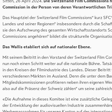
Sitten, 26 April 2024.
Die Switzerland Film Commissions h
Commission in der Person von deren Verantwortlichen Tr
Das Hauptziel der Switzerland Film Commissions“ kurz SFC“
Landes und seiner Regionen“ insbesondere durch die Schaff
sie den Aufschwung des gesamten Wirtschaftsstandorts Schw
Commissions angehören“ bildet die strukturelle Organisatio
Das Wallis etabliert sich auf nationaler Ebene.
Mit seinem Beitritt in den Vorstand der Switzerland Film Co
nun noch einen Schritt weiter auf die nationale Bühne. Tatsä
in den Kreisen der Filmindustrie des Landes. Dieser Beitritt
verschiedenen Märkten im Ausland. Denn die unter dem B
Mitgliedskommissionen profitieren neben ihren eigenen 
also auf die Präsenz der Schweiz zählen“ um seine zahlreic
«Die Aufnahme in dieses Komitee ist eine zusätzliche Gelege
der Entwicklung der audiovisuellen Industrie zusammenhäng
Werbemassnahmen für unseren Kanton auf der international