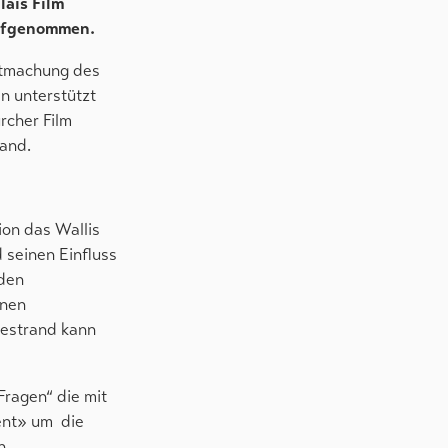
lais Film
aufgenommen.
nntmachung des
n unterstützt
rcher Film
land.
ion das Wallis
d seinen Einfluss
 den
enen
nestrand kann
Fragen“ die mit
ent» um die
n